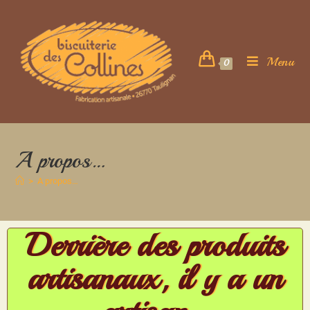
Menu
0
A propos…
>
A propos…
Derrière des produits
artisanaux, il y a un